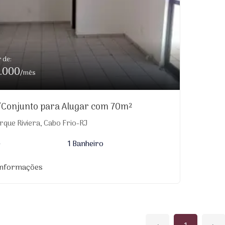
r de:
.000
/mês
/Conjunto para Alugar com 70m²
que Riviera, Cabo Frio-RJ
²
1 Banheiro
informações