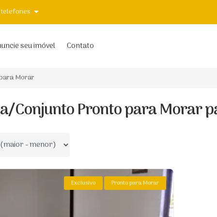
 telefones
uncie seu imóvel
Contato
 para Morar
la/Conjunto Pronto para Morar p
 por
Exclusivo
Pronto para Morar