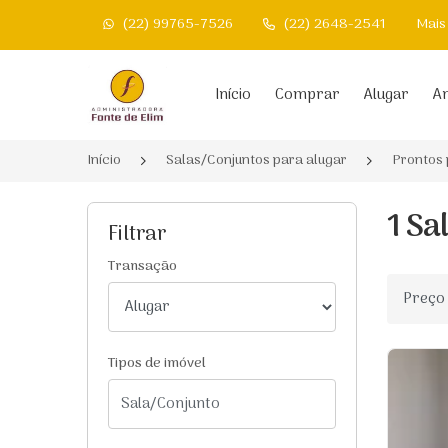
(22) 99765-7526
(22) 2648-2541
Mais
Página inicial
Início
Comprar
Alugar
An
Início
Salas/Conjuntos para alugar
Prontos
1 Sa
Filtrar
Transação
Ordenar
Tipos de imóvel