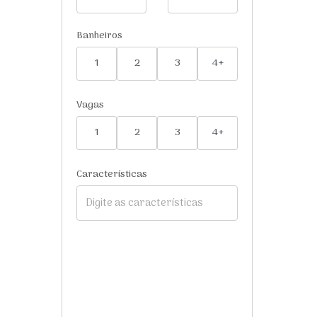
Banheiros
1
2
3
4+
Vagas
1
2
3
4+
Características