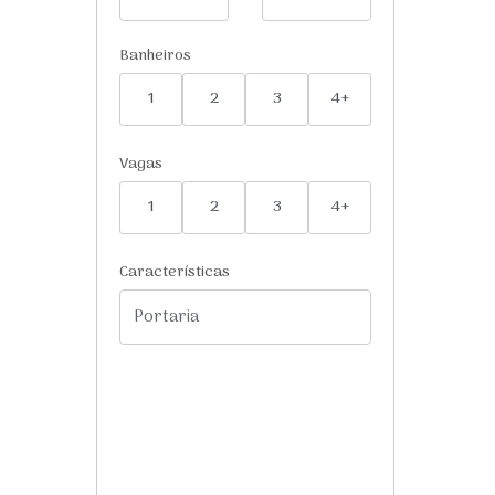
Banheiros
1
2
3
4+
Vagas
1
2
3
4+
Características