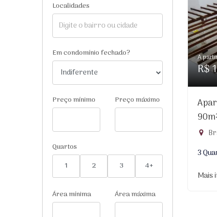
Localidades
Em condomínio fechado?
A parti
R$ 1
Preço mínimo
Preço máximo
Apar
90m
Br
Quartos
3 Qua
1
2
3
4+
Mais 
Área mínima
Área máxima