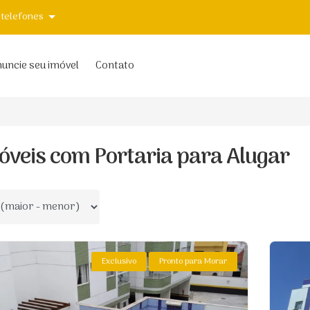
 telefones
uncie seu imóvel
Contato
óveis com Portaria para Alugar
 por
Exclusivo
Pronto para Morar