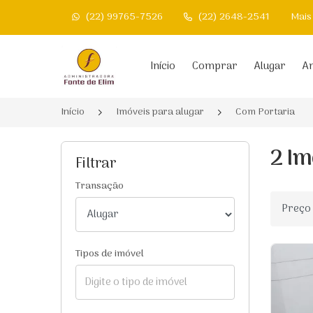
(22) 99765-7526
(22) 2648-2541
Mais
Página inicial
Início
Comprar
Alugar
An
Início
Imóveis para alugar
Com Portaria
2 Im
Filtrar
Transação
Ordenar
Tipos de imóvel