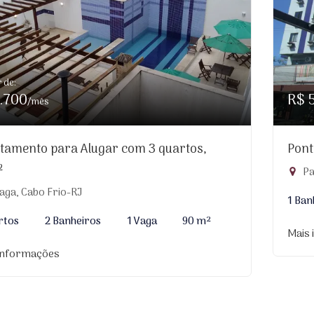
r de:
.700
R$ 
/mês
tamento para Alugar com 3 quartos,
Pont
²
Pa
aga, Cabo Frio-RJ
1 Ban
rtos
2 Banheiros
1 Vaga
90 m²
Mais
informações