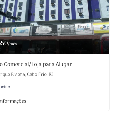
550
/mês
o Comercial/Loja para Alugar
rque Riviera, Cabo Frio-RJ
heiro
 informações