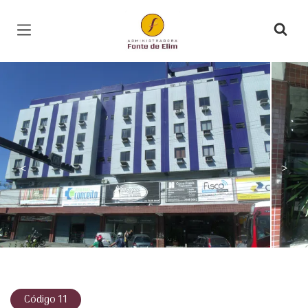
Página inicial
<
>
Código 11