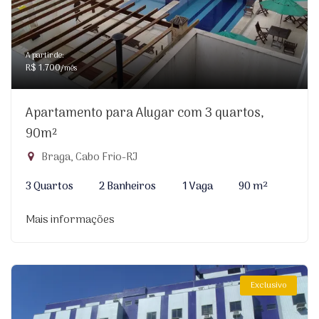
A partir de:
R$ 1.700
/mês
Apartamento para Alugar com 3 quartos,
90m²
Braga, Cabo Frio-RJ
3 Quartos
2 Banheiros
1 Vaga
90 m²
Mais informações
Exclusivo