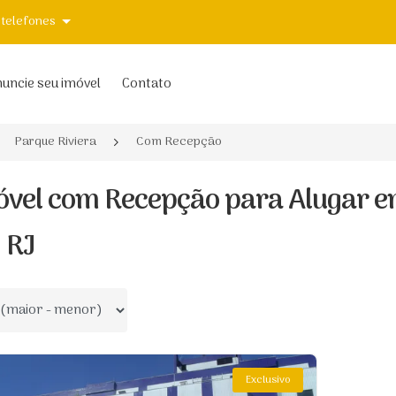
 telefones
uncie seu imóvel
Contato
Parque Riviera
Com Recepção
óvel com Recepção para Alugar e
, RJ
 por
Exclusivo