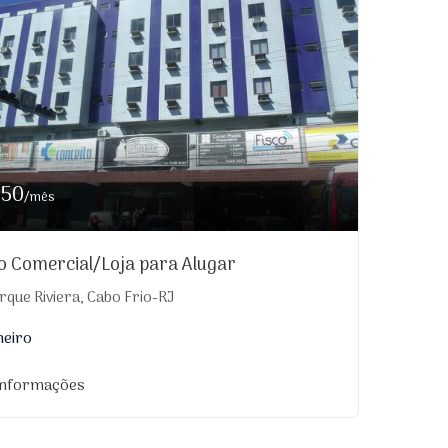
550
/mês
o Comercial/Loja para Alugar
que Riviera, Cabo Frio-RJ
heiro
informações