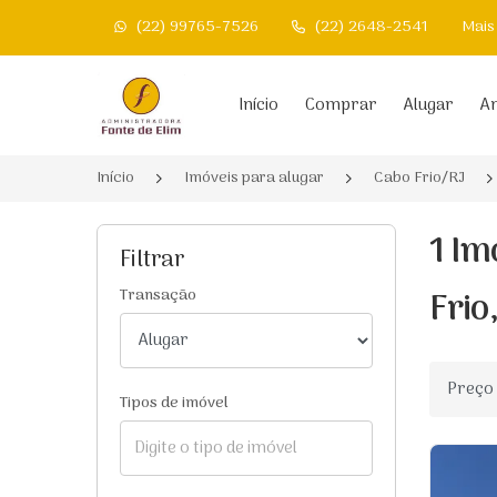
(22) 99765-7526
(22) 2648-2541
Mais
Página inicial
Início
Comprar
Alugar
An
Início
Imóveis para alugar
Cabo Frio/RJ
1 Im
Filtrar
Frio
Transação
Ordenar
Tipos de imóvel