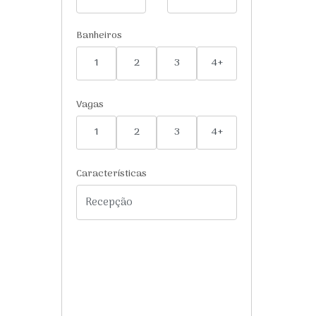
Banheiros
1
2
3
4+
Vagas
1
2
3
4+
Características