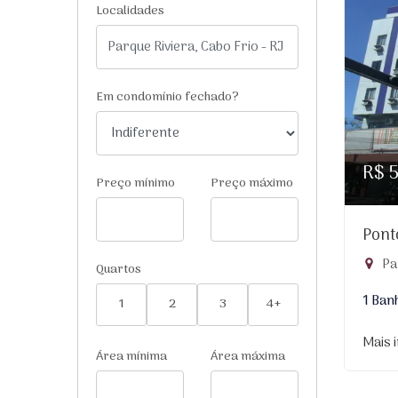
Localidades
Em condomínio fechado?
R$ 
Preço mínimo
Preço máximo
Pont
Par
Quartos
1 Ban
1
2
3
4+
Mais 
Área mínima
Área máxima