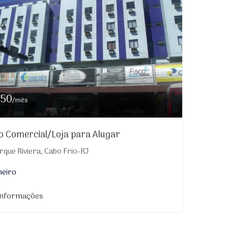
550
/mês
o Comercial/Loja para Alugar
que Riviera, Cabo Frio-RJ
heiro
informações