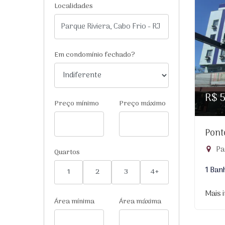
Localidades
Em condomínio fechado?
R$ 
Preço mínimo
Preço máximo
Pont
Par
Quartos
1 Ban
1
2
3
4+
Mais 
Área mínima
Área máxima