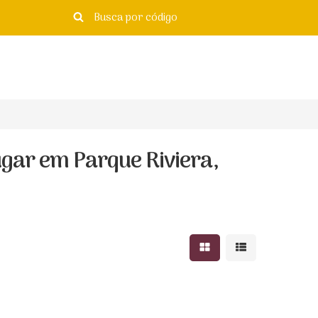
ugar em Parque Riviera,
Mostrar resultados e
Mostrar resulta