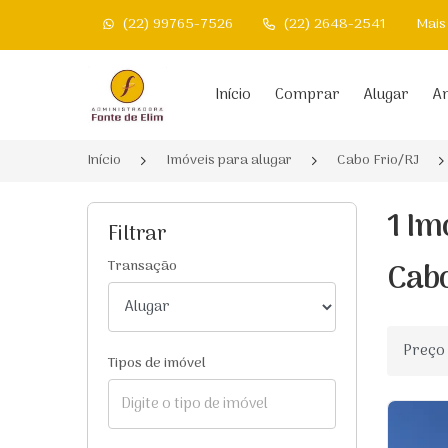
(22) 99765-7526
(22) 2648-2541
Mais
Página inicial
Início
Comprar
Alugar
An
Início
Imóveis para alugar
Cabo Frio/RJ
1 Im
Filtrar
Cabo
Transação
Ordenar
Tipos de imóvel