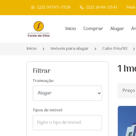
(22) 99765-7526
(22) 2648-2541
Mais
Página inicial
Início
Comprar
Alugar
An
Início
Imóveis para alugar
Cabo Frio/RJ
1 Im
Filtrar
Transação
Ordenar
Tipos de imóvel