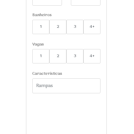
Banheiros
1
2
3
4+
Vagas
1
2
3
4+
Características