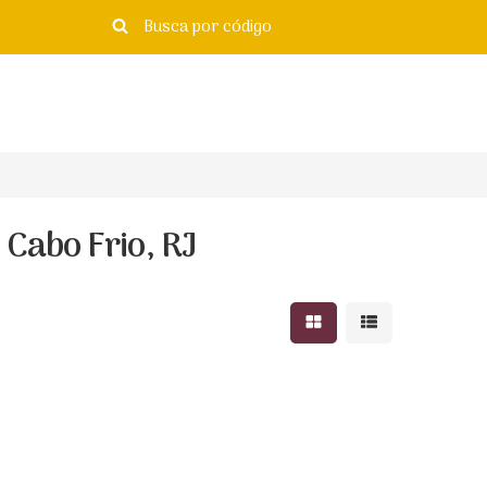
Cabo Frio, RJ
Mostrar resultados e
Mostrar resulta