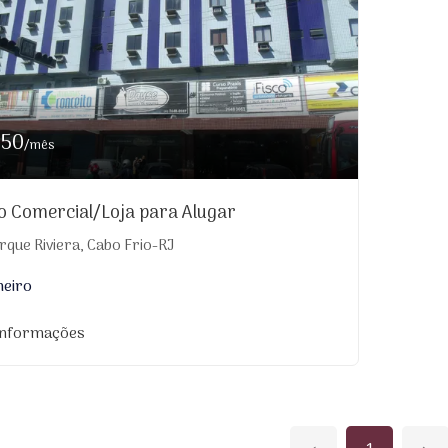
550
/mês
o Comercial/Loja para Alugar
que Riviera, Cabo Frio-RJ
heiro
informações