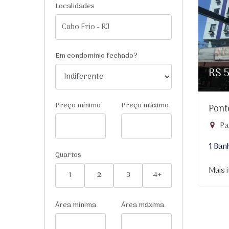
Localidades
Em condomínio fechado?
R$ 
Preço mínimo
Preço máximo
Pont
Par
1 Ban
Quartos
Mais 
1
2
3
4+
Área mínima
Área máxima