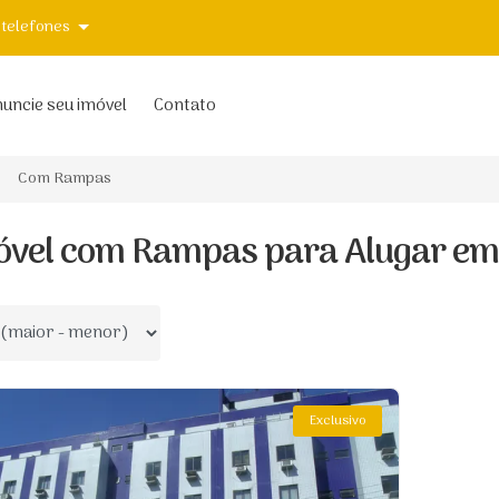
 telefones
uncie seu imóvel
Contato
Com Rampas
óvel com Rampas para Alugar em 
 por
Exclusivo