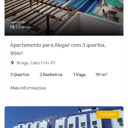
A partir de:
R$ 1.700
/mês
Apartamento para Alugar com 3 quartos,
90m²
Braga, Cabo Frio-RJ
3 Quartos
2 Banheiros
1 Vaga
90 m²
Mais informações
Exclusivo