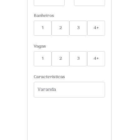
Banheiros
1
2
3
4+
Vagas
1
2
3
4+
Características