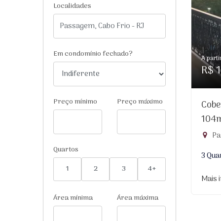
Localidades
Em condomínio fechado?
A parti
R$ 1
Preço mínimo
Preço máximo
Cobe
104
Pa
Quartos
3 Qua
1
2
3
4+
Mais 
Área mínima
Área máxima