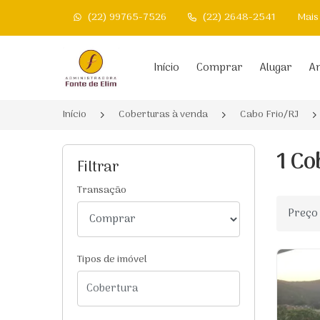
(22) 99765-7526
(22) 2648-2541
Mais
Página inicial
Início
Comprar
Alugar
An
Início
Coberturas à venda
Cabo Frio/RJ
1 Co
Filtrar
Transação
Ordenar
Tipos de imóvel