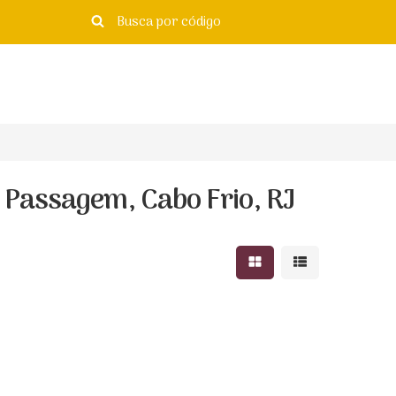
Passagem, Cabo Frio, RJ
Mostrar resultados e
Mostrar resulta