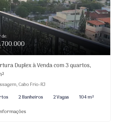
r de:
.700.000
rtura Duplex à Venda com 3 quartos,
m²
ssagem, Cabo Frio-RJ
rtos
2 Banheiros
2 Vagas
104 m²
informações