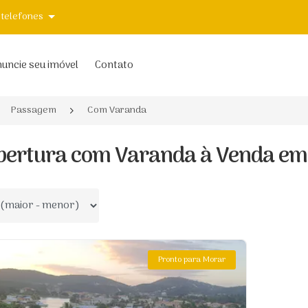
 telefones
uncie seu imóvel
Contato
Passagem
Com Varanda
bertura com Varanda à Venda em 
 por
Pronto para Morar