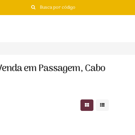
 Venda em Passagem, Cabo
Mostrar resultados e
Mostrar resulta