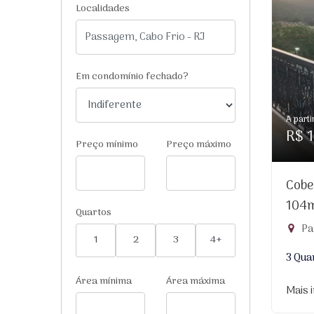
Localidades
Em condomínio fechado?
A parti
R$ 1
Preço mínimo
Preço máximo
Cobe
104
Quartos
Pa
1
2
3
4+
3 Qua
Área mínima
Área máxima
Mais 