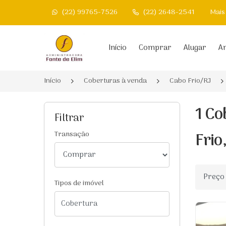
(22) 99765-7526
(22) 2648-2541
Mais
Página inicial
Início
Comprar
Alugar
An
Início
Coberturas à venda
Cabo Frio/RJ
1 Co
Filtrar
Frio
Transação
Ordenar
Tipos de imóvel