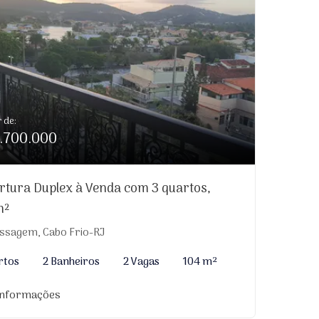
r de:
.700.000
rtura Duplex à Venda com 3 quartos,
m²
ssagem, Cabo Frio-RJ
rtos
2 Banheiros
2 Vagas
104 m²
informações