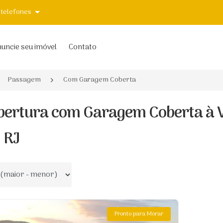
 telefones
uncie seu imóvel
Contato
Passagem
Com Garagem Coberta
bertura com Garagem Coberta à
, RJ
 por
Pronto para Morar