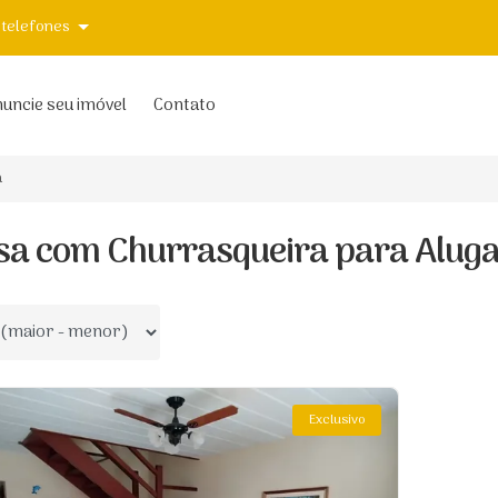
 telefones
uncie seu imóvel
Contato
a
sa com Churrasqueira para Alug
 por
Exclusivo