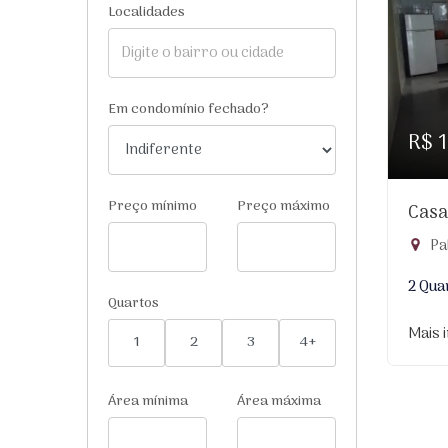
Localidades
Em condomínio fechado?
R$ 
Preço mínimo
Preço máximo
Casa
Pa
2 Qua
Quartos
Mais 
1
2
3
4+
Área mínima
Área máxima