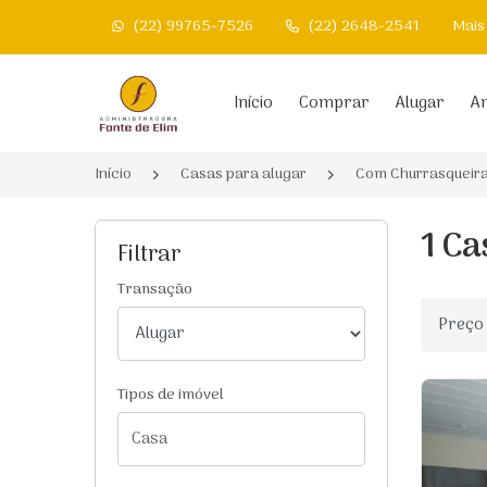
(22) 99765-7526
(22) 2648-2541
Mais
Página inicial
Início
Comprar
Alugar
An
Início
Casas para alugar
Com Churrasqueir
1 Ca
Filtrar
Transação
Ordenar
Tipos de imóvel