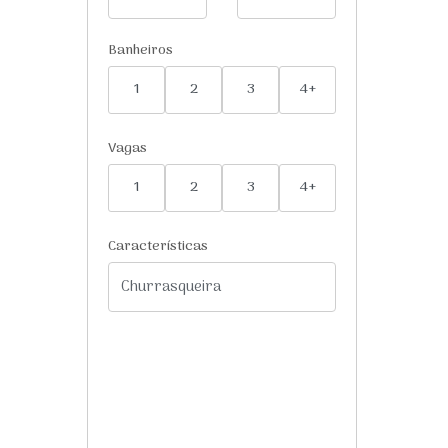
Banheiros
1
2
3
4+
Vagas
1
2
3
4+
Características