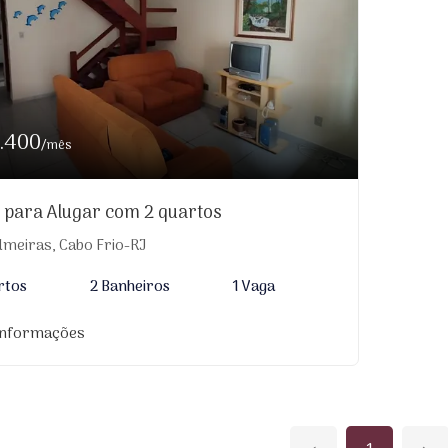
1.400
/mês
 para Alugar com 2 quartos
lmeiras, Cabo Frio-RJ
rtos
2 Banheiros
1 Vaga
informações