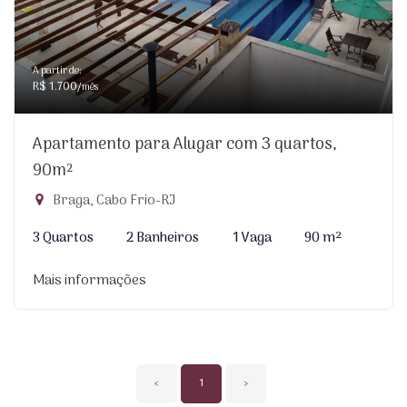
A partir de:
R$ 1.700
/mês
Apartamento para Alugar com 3 quartos,
90m²
Braga, Cabo Frio-RJ
3 Quartos
2 Banheiros
1 Vaga
90 m²
Mais informações
‹
1
›