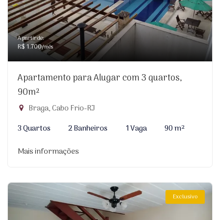
A partir de:
R$ 1.700
/mês
Apartamento para Alugar com 3 quartos,
90m²
Braga, Cabo Frio-RJ
3 Quartos
2 Banheiros
1 Vaga
90 m²
Mais informações
Exclusivo