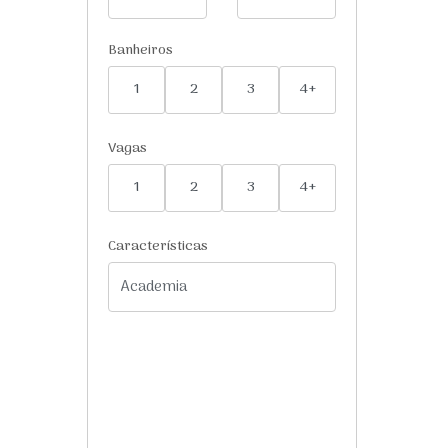
Banheiros
1
2
3
4+
Vagas
1
2
3
4+
Características