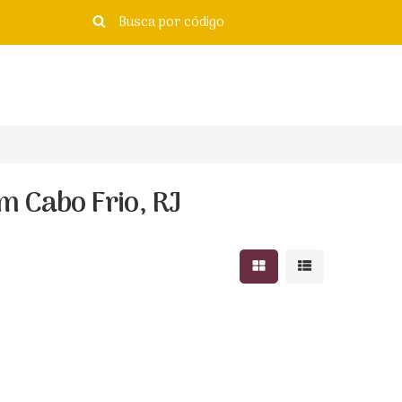
m Cabo Frio, RJ
Mostrar resultados e
Mostrar resulta