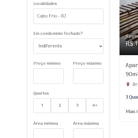
Localidades
Em condomínio fechado?
A parti
R$ 1
Preço mínimo
Preço máximo
Apar
90m
Br
Quartos
3 Qua
1
2
3
4+
Mais 
Área mínima
Área máxima