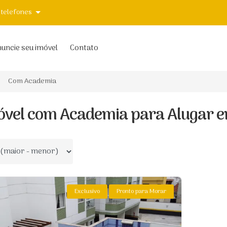
 telefones
uncie seu imóvel
Contato
Com Academia
óvel com Academia para Alugar e
 por
Exclusivo
Pronto para Morar