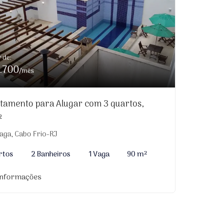
r de:
.700
/mês
tamento para Alugar com 3 quartos,
²
aga, Cabo Frio-RJ
rtos
2 Banheiros
1 Vaga
90 m²
informações