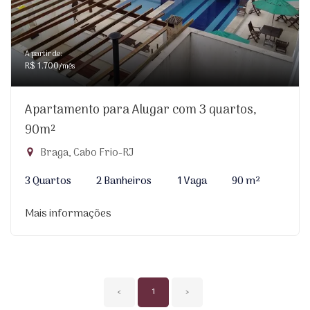
A partir de:
R$ 1.700
/mês
Apartamento para Alugar com 3 quartos,
90m²
Braga, Cabo Frio-RJ
3 Quartos
2 Banheiros
1 Vaga
90 m²
Mais informações
‹
1
›