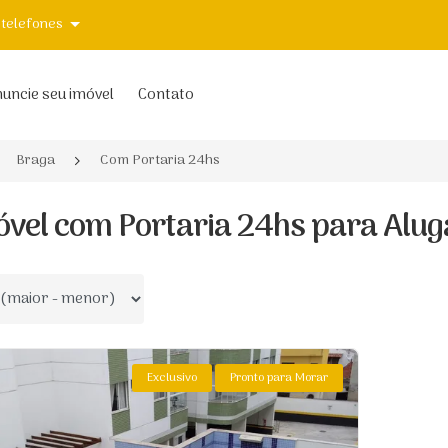
 telefones
uncie seu imóvel
Contato
Braga
Com Portaria 24hs
óvel com Portaria 24hs para Alug
 por
Exclusivo
Pronto para Morar