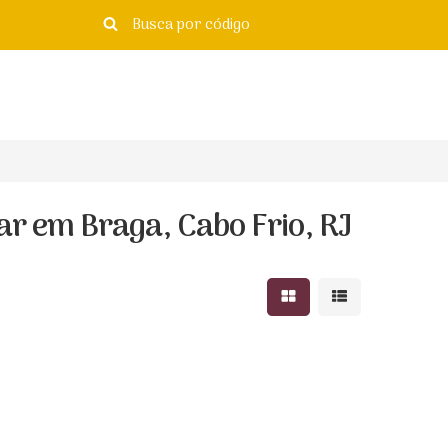
ar em Braga, Cabo Frio, RJ
Mostrar resultados e
Mostrar resulta