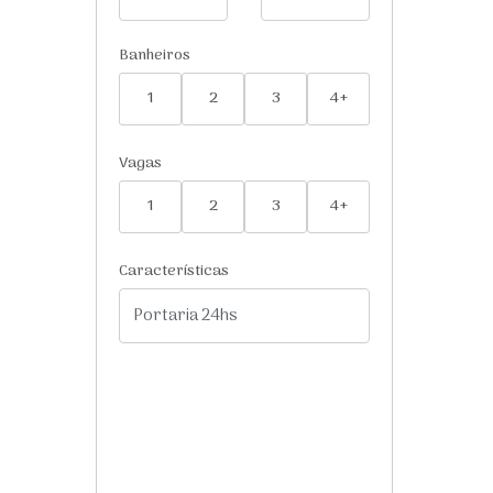
Banheiros
1
2
3
4+
Vagas
1
2
3
4+
Características