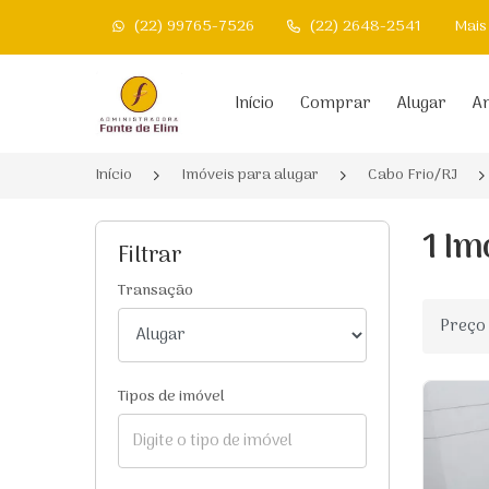
(22) 99765-7526
(22) 2648-2541
Mais
Página inicial
Início
Comprar
Alugar
An
Início
Imóveis para alugar
Cabo Frio/RJ
1 Im
Filtrar
Transação
Ordenar
Tipos de imóvel