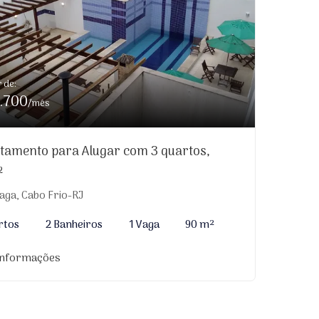
r de:
.700
/mês
tamento para Alugar com 3 quartos,
²
aga, Cabo Frio-RJ
rtos
2 Banheiros
1 Vaga
90 m²
informações