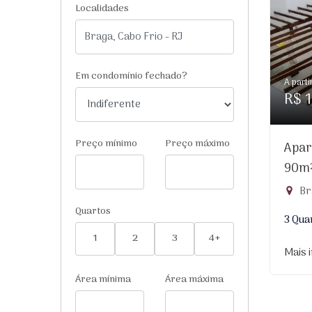
Localidades
Em condomínio fechado?
A parti
R$ 1
Preço mínimo
Preço máximo
Apar
90m
Br
Quartos
3 Qua
1
2
3
4+
Mais 
Área mínima
Área máxima