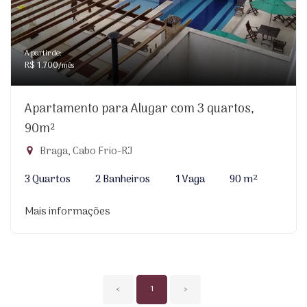
A partir de:
R$ 1.700
/mês
Apartamento para Alugar com 3 quartos,
90m²
Braga, Cabo Frio-RJ
3 Quartos
2 Banheiros
1 Vaga
90 m²
Mais informações
‹
1
›