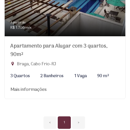
A partir de:
R$ 1.700
/mês
Apartamento para Alugar com 3 quartos,
90m²
Braga, Cabo Frio-RJ
3 Quartos
2 Banheiros
1 Vaga
90 m²
Mais informações
‹
1
›