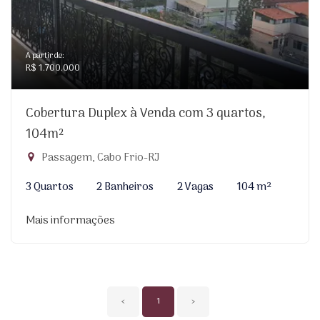
A partir de:
R$ 1.700.000
Cobertura Duplex à Venda com 3 quartos,
104m²
Passagem, Cabo Frio-RJ
3 Quartos
2 Banheiros
2 Vagas
104 m²
Mais informações
‹
1
›