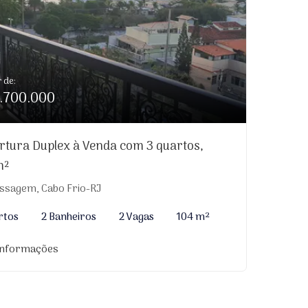
r de:
.700.000
rtura Duplex à Venda com 3 quartos,
m²
ssagem, Cabo Frio-RJ
rtos
2 Banheiros
2 Vagas
104 m²
informações