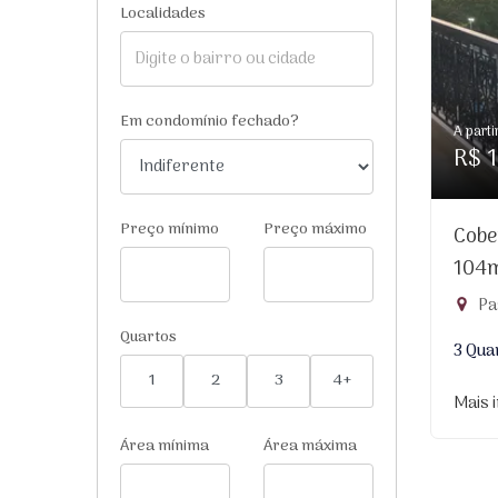
Localidades
Em condomínio fechado?
A parti
R$ 1
Preço mínimo
Preço máximo
Cobe
104
Pa
Quartos
3 Qua
1
2
3
4+
Mais 
Área mínima
Área máxima