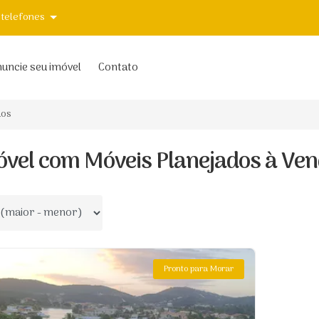
 telefones
uncie seu imóvel
Contato
dos
óvel com Móveis Planejados à Ve
 por
Pronto para Morar