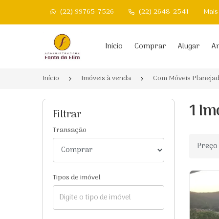
(22) 99765-7526
(22) 2648-2541
Mais
Página inicial
Início
Comprar
Alugar
An
Início
Imóveis à venda
Com Móveis Planeja
1 Im
Filtrar
Transação
Ordenar
Tipos de imóvel