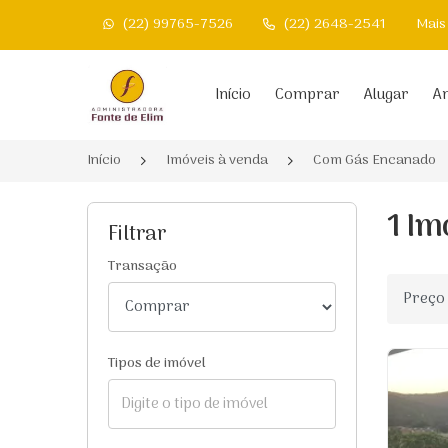
(22) 99765-7526
(22) 2648-2541
Mais
Página inicial
Início
Comprar
Alugar
An
Início
Imóveis à venda
Com Gás Encanado
1 Im
Filtrar
Transação
Ordenar
Tipos de imóvel