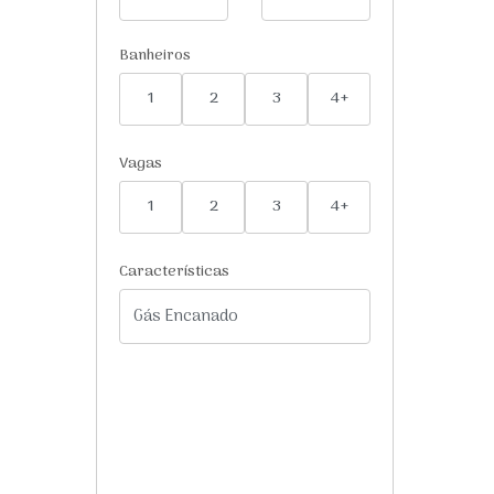
Banheiros
1
2
3
4+
Vagas
1
2
3
4+
Características