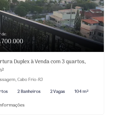
r de:
.700.000
rtura Duplex à Venda com 3 quartos,
m²
ssagem, Cabo Frio-RJ
rtos
2 Banheiros
2 Vagas
104 m²
informações