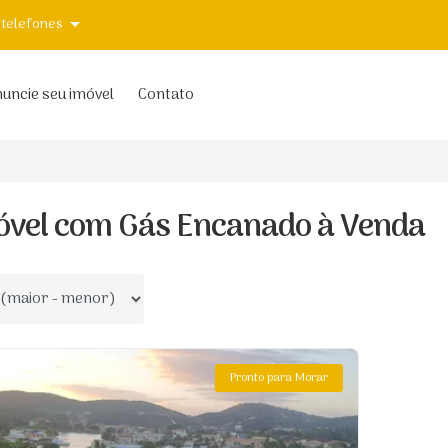
 telefones
uncie seu imóvel
Contato
óvel com Gás Encanado à Venda
 por
Pronto para Morar