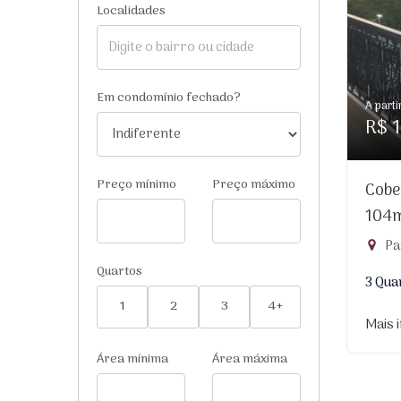
Localidades
Em condomínio fechado?
A parti
R$ 1
Preço mínimo
Preço máximo
Cobe
104
Pa
Quartos
3 Qua
1
2
3
4+
Mais 
Área mínima
Área máxima