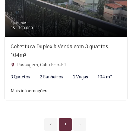
A partir de:
R$ 1.700.000
Cobertura Duplex à Venda com 3 quartos,
104m²
Passagem, Cabo Frio-RJ
3 Quartos
2 Banheiros
2 Vagas
104 m²
Mais informações
‹
1
›