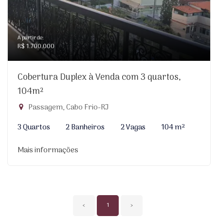
A partir de:
R$ 1.700.000
Cobertura Duplex à Venda com 3 quartos,
104m²
Passagem, Cabo Frio-RJ
3 Quartos
2 Banheiros
2 Vagas
104 m²
Mais informações
‹
1
›