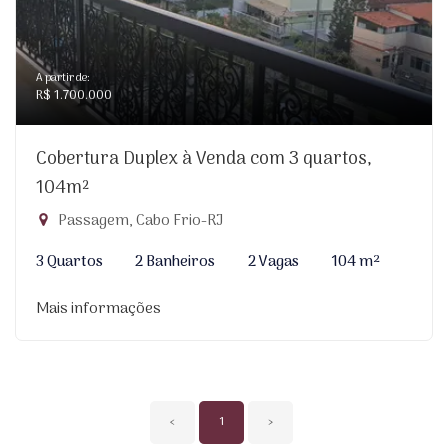
A partir de:
R$ 1.700.000
Cobertura Duplex à Venda com 3 quartos,
104m²
Passagem, Cabo Frio-RJ
3 Quartos
2 Banheiros
2 Vagas
104 m²
Mais informações
‹
1
›