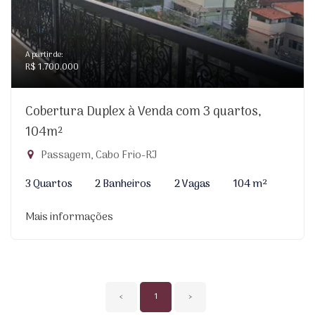
A partir de:
R$ 1.700.000
Cobertura Duplex à Venda com 3 quartos,
104m²
Passagem, Cabo Frio-RJ
3 Quartos
2 Banheiros
2 Vagas
104 m²
Mais informações
‹
1
›