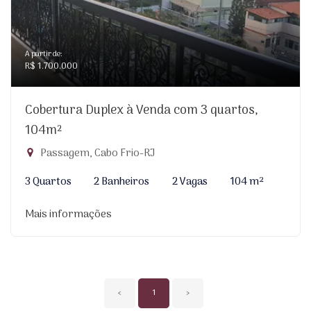
A partir de:
R$ 1.700.000
Cobertura Duplex à Venda com 3 quartos,
104m²
Passagem, Cabo Frio-RJ
3 Quartos
2 Banheiros
2 Vagas
104 m²
Mais informações
‹
1
›