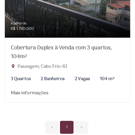
A partir de:
R$ 1.700.000
Cobertura Duplex à Venda com 3 quartos,
104m²
Passagem, Cabo Frio-RJ
3 Quartos
2 Banheiros
2 Vagas
104 m²
Mais informações
‹
1
›