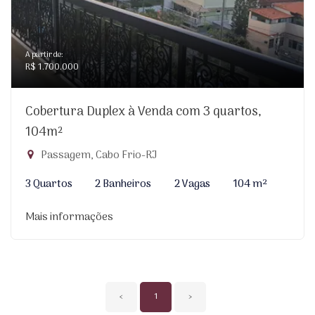
A partir de:
R$ 1.700.000
Cobertura Duplex à Venda com 3 quartos,
104m²
Passagem, Cabo Frio-RJ
3 Quartos
2 Banheiros
2 Vagas
104 m²
Mais informações
‹
1
›