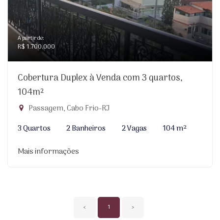
A partir de:
R$ 1.700.000
Cobertura Duplex à Venda com 3 quartos,
104m²
Passagem, Cabo Frio-RJ
3 Quartos
2 Banheiros
2 Vagas
104 m²
Mais informações
‹
1
›