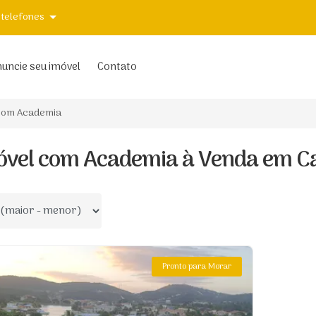
 telefones
uncie seu imóvel
Contato
om Academia
óvel com Academia à Venda em Ca
 por
Pronto para Morar