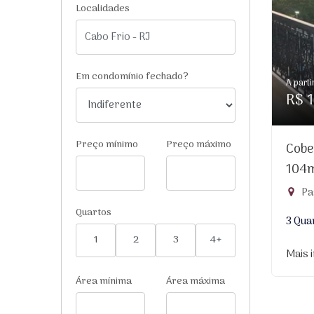
Localidades
Em condomínio fechado?
A parti
R$ 1
Preço mínimo
Preço máximo
Cobe
104
Pa
Quartos
3 Qua
1
2
3
4+
Mais 
Área mínima
Área máxima