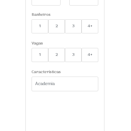
Banheiros
1
2
3
4+
Vagas
1
2
3
4+
Características