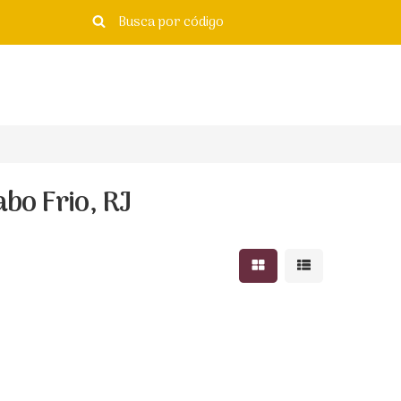
bo Frio, RJ
Mostrar resultados e
Mostrar resulta