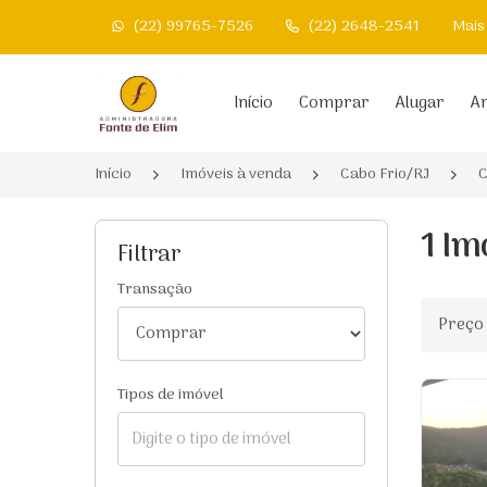
(22) 99765-7526
(22) 2648-2541
Mais
Página inicial
Início
Comprar
Alugar
An
Início
Imóveis à venda
Cabo Frio/RJ
C
1 Im
Filtrar
Transação
Ordenar
Tipos de imóvel