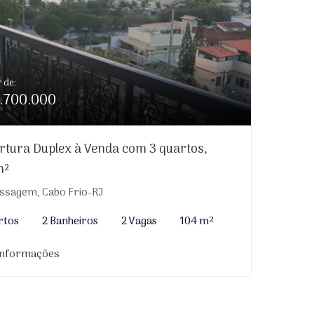
r de:
.700.000
rtura Duplex à Venda com 3 quartos,
m²
ssagem, Cabo Frio-RJ
rtos
2 Banheiros
2 Vagas
104 m²
informações