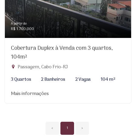
A partir de:
R$ 1.700.000
Cobertura Duplex à Venda com 3 quartos,
104m²
Passagem, Cabo Frio-RJ
3 Quartos
2 Banheiros
2 Vagas
104 m²
Mais informações
‹
1
›