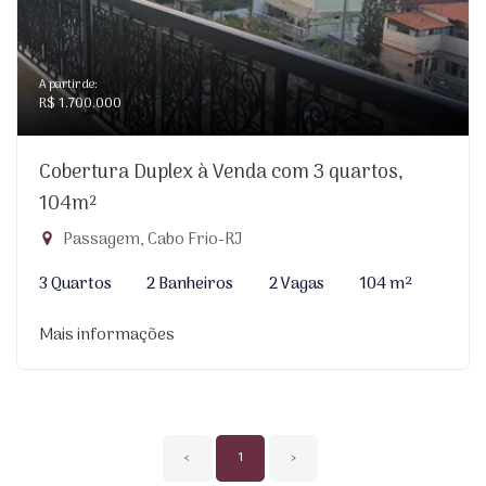
A partir de:
R$ 1.700.000
Cobertura Duplex à Venda com 3 quartos,
104m²
Passagem, Cabo Frio-RJ
3 Quartos
2 Banheiros
2 Vagas
104 m²
Mais informações
‹
1
›