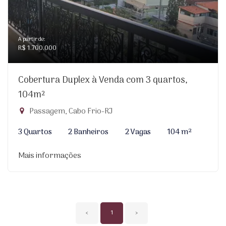
A partir de:
R$ 1.700.000
Cobertura Duplex à Venda com 3 quartos,
104m²
Passagem, Cabo Frio-RJ
3 Quartos
2 Banheiros
2 Vagas
104 m²
Mais informações
‹
1
›