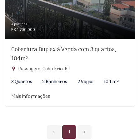
A partir de:
R$ 1.700.000
Cobertura Duplex à Venda com 3 quartos,
104m²
Passagem, Cabo Frio-RJ
3 Quartos
2 Banheiros
2 Vagas
104 m²
Mais informações
‹
1
›