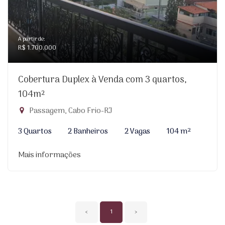
A partir de:
R$ 1.700.000
Cobertura Duplex à Venda com 3 quartos,
104m²
Passagem, Cabo Frio-RJ
3 Quartos
2 Banheiros
2 Vagas
104 m²
Mais informações
‹
1
›