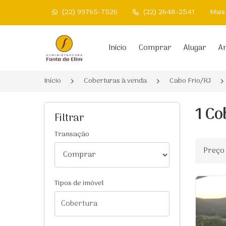
(22) 99765-7526
(22) 2648-2541
Mais
Página inicial
Início
Comprar
Alugar
An
Início
Coberturas à venda
Cabo Frio/RJ
1 Co
Filtrar
Transação
Ordenar
Tipos de imóvel