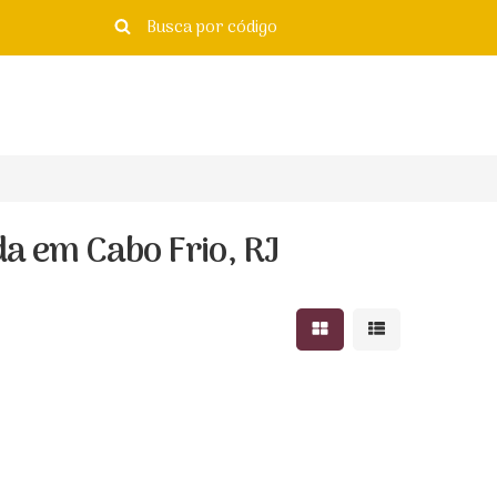
da em Cabo Frio, RJ
Mostrar resultados e
Mostrar resulta