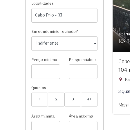
Localidades
Em condomínio fechado?
A parti
R$ 1
Preço mínimo
Preço máximo
Cobe
104
Pa
Quartos
3 Qua
1
2
3
4+
Mais 
Área mínima
Área máxima