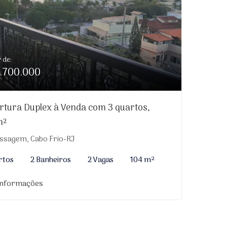
r de:
.700.000
rtura Duplex à Venda com 3 quartos,
m²
ssagem, Cabo Frio-RJ
rtos
2 Banheiros
2 Vagas
104 m²
informações