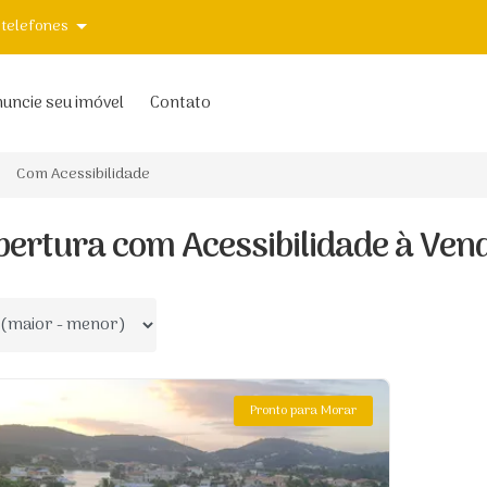
 telefones
uncie seu imóvel
Contato
Com Acessibilidade
bertura com Acessibilidade à Ven
 por
Pronto para Morar