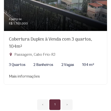
A partir de:
R$ 1.700.000
Cobertura Duplex à Venda com 3 quartos,
104m²
Passagem, Cabo Frio-RJ
3 Quartos
2 Banheiros
2 Vagas
104 m²
Mais informações
‹
1
›