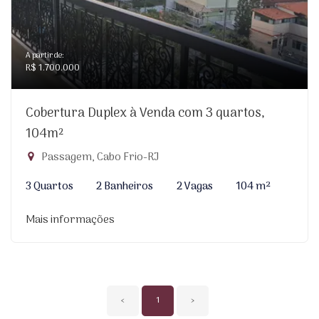
A partir de:
R$ 1.700.000
Cobertura Duplex à Venda com 3 quartos,
104m²
Passagem, Cabo Frio-RJ
3 Quartos
2 Banheiros
2 Vagas
104 m²
Mais informações
‹
1
›