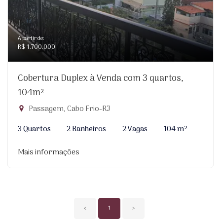
A partir de:
R$ 1.700.000
Cobertura Duplex à Venda com 3 quartos,
104m²
Passagem, Cabo Frio-RJ
3 Quartos
2 Banheiros
2 Vagas
104 m²
Mais informações
‹
1
›