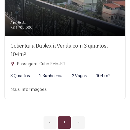
A partir de:
R$ 1.700.000
Cobertura Duplex à Venda com 3 quartos,
104m²
Passagem, Cabo Frio-RJ
3 Quartos
2 Banheiros
2 Vagas
104 m²
Mais informações
‹
1
›