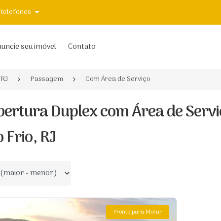
 telefones
uncie seu imóvel
Contato
/RJ
Passagem
Com Área de Serviço
bertura Duplex com Área de Serv
 Frio, RJ
 por
Pronto para Morar