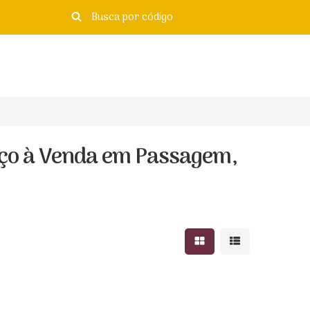
iço à Venda em Passagem,
Mostrar resultados e
Mostrar resulta