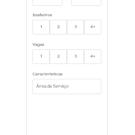
Banheiros
1
2
3
4+
Vagas
1
2
3
4+
Características