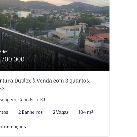
r de:
.700.000
rtura Duplex à Venda com 3 quartos,
m²
ssagem, Cabo Frio-RJ
rtos
2 Banheiros
2 Vagas
104 m²
informações