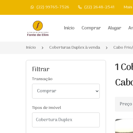
(22) 99765-7526
(22) 2648-2541
Mais
Página inicial
Início
Comprar
Alugar
An
Início
Coberturas Duplex à venda
Cabo Frio
1 Co
Filtrar
Cabo
Transação
Ordenar
Tipos de imóvel