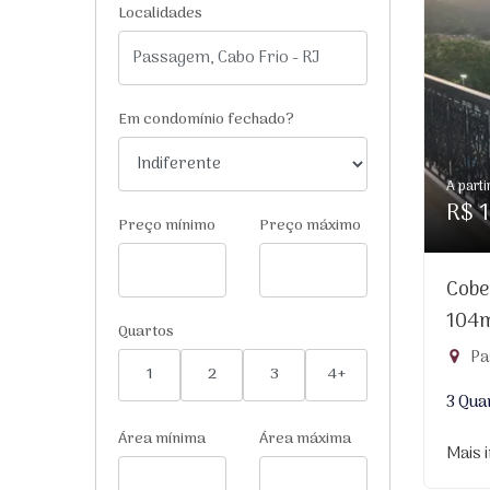
Localidades
Em condomínio fechado?
A parti
R$ 1
Preço mínimo
Preço máximo
Cobe
104
Quartos
Pa
1
2
3
4+
3 Qua
Área mínima
Área máxima
Mais 