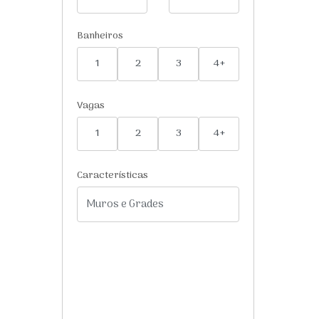
Banheiros
1
2
3
4+
Vagas
1
2
3
4+
Características