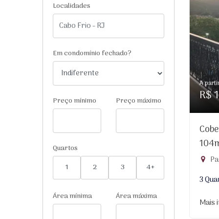
Localidades
Em condomínio fechado?
A parti
R$ 1
Preço mínimo
Preço máximo
Cobe
104
Quartos
Pa
1
2
3
4+
3 Qua
Área mínima
Área máxima
Mais 