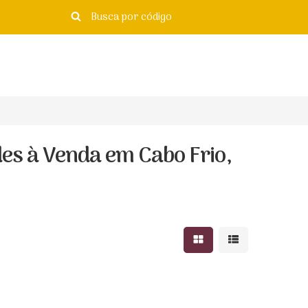
es à Venda em Cabo Frio,
Mostrar resultados e
Mostrar resulta