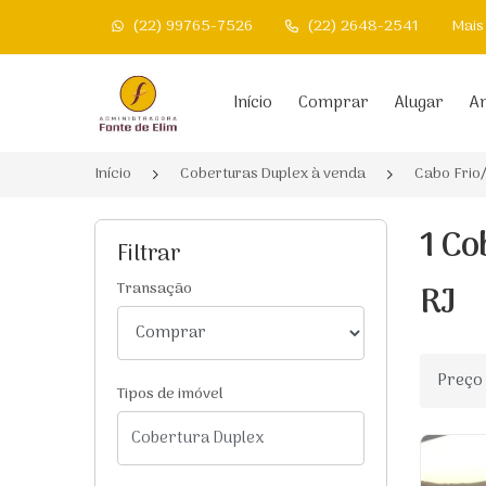
(22) 99765-7526
(22) 2648-2541
Mais
Página inicial
Início
Comprar
Alugar
An
Início
Coberturas Duplex à venda
Cabo Frio
1 Co
Filtrar
RJ
Transação
Ordenar
Tipos de imóvel