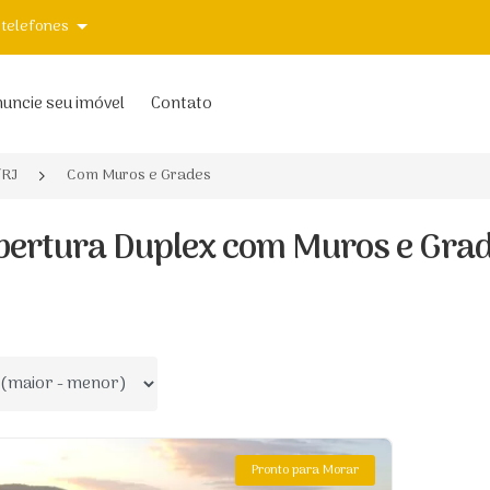
 telefones
uncie seu imóvel
Contato
/RJ
Com Muros e Grades
bertura Duplex com Muros e Grad
 por
Pronto para Morar