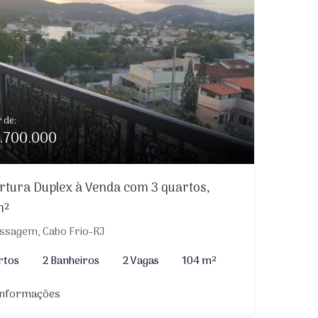
r de:
.700.000
rtura Duplex à Venda com 3 quartos,
m²
ssagem, Cabo Frio-RJ
rtos
2 Banheiros
2 Vagas
104 m²
informações