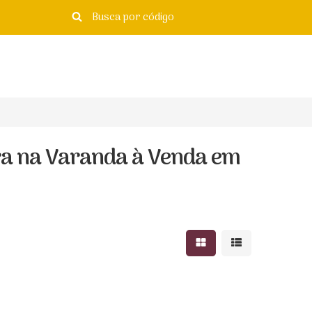
ra na Varanda à Venda em
Mostrar resultados e
Mostrar resulta