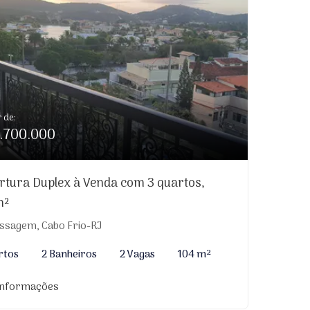
r de:
.700.000
rtura Duplex à Venda com 3 quartos,
m²
ssagem, Cabo Frio-RJ
rtos
2 Banheiros
2 Vagas
104 m²
informações