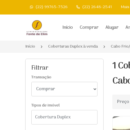
(22) 99765-7526
(22) 2648-2541
Mais
Página inicial
Início
Comprar
Alugar
An
Início
Coberturas Duplex à venda
Cabo Frio
1 Co
Filtrar
Cabo
Transação
Ordenar
Tipos de imóvel