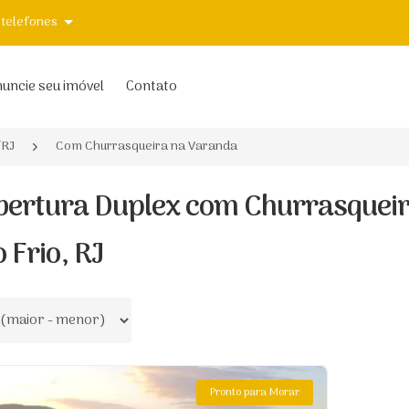
 telefones
uncie seu imóvel
Contato
/RJ
Com Churrasqueira na Varanda
bertura Duplex com Churrasquei
 Frio, RJ
 por
Pronto para Morar