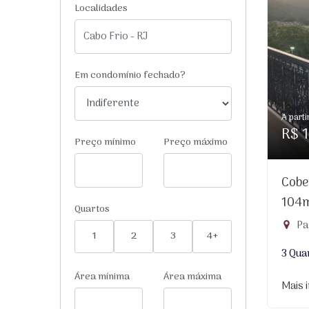
Localidades
Em condomínio fechado?
A parti
R$ 1
Preço mínimo
Preço máximo
Cobe
104
Quartos
Pa
1
2
3
4+
3 Qua
Área mínima
Área máxima
Mais 