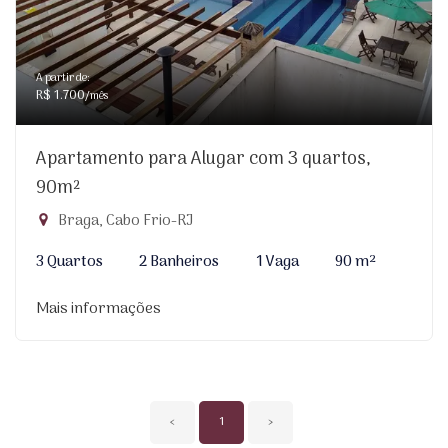
A partir de:
R$ 1.700
/mês
Apartamento para Alugar com 3 quartos,
90m²
Braga, Cabo Frio-RJ
3 Quartos
2 Banheiros
1 Vaga
90 m²
Mais informações
‹
1
›