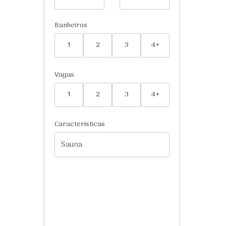
Banheiros
1
2
3
4+
Vagas
1
2
3
4+
Características