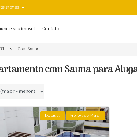
 telefones
uncie seu imóvel
Contato
RJ
Com Sauna
artamento com Sauna para Alugar
 por
Exclusivo
Pronto para Morar