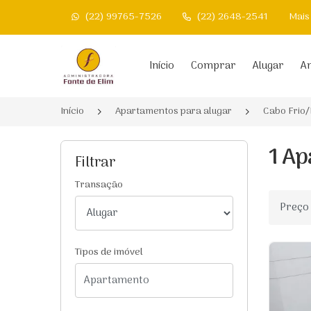
(22) 99765-7526
(22) 2648-2541
Mais
Página inicial
Início
Comprar
Alugar
An
Início
Apartamentos para alugar
Cabo Frio/
1 Ap
Filtrar
Transação
Ordenar
Tipos de imóvel