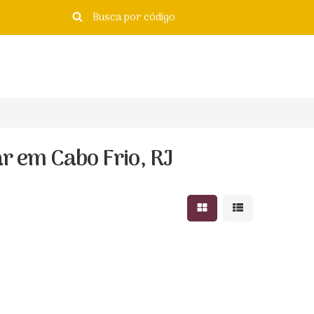
 em Cabo Frio, RJ
Mostrar resultados e
Mostrar resulta