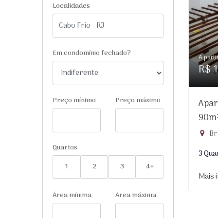
Localidades
Em condomínio fechado?
A parti
R$ 1
Preço mínimo
Preço máximo
Apar
90m
Br
Quartos
3 Qua
1
2
3
4+
Mais 
Área mínima
Área máxima