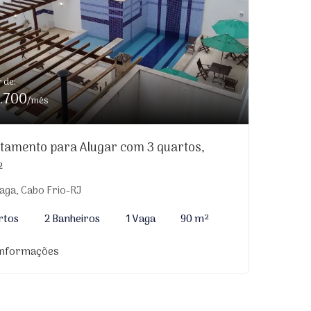
r de:
.700
/mês
tamento para Alugar com 3 quartos,
²
aga, Cabo Frio-RJ
rtos
2 Banheiros
1 Vaga
90 m²
informações