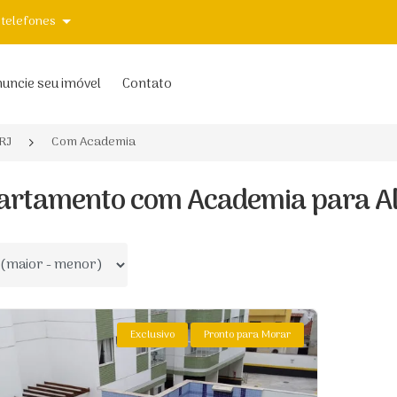
 telefones
uncie seu imóvel
Contato
RJ
Com Academia
artamento com Academia para Al
 por
Exclusivo
Pronto para Morar