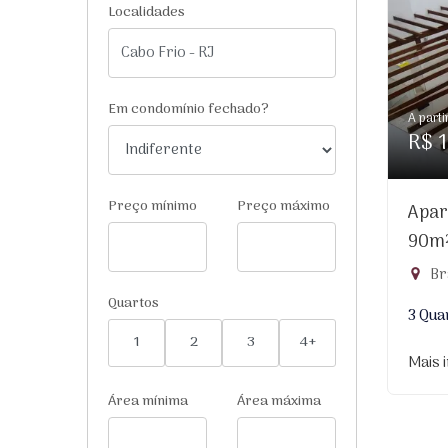
Localidades
Em condomínio fechado?
A parti
R$ 1
Preço mínimo
Preço máximo
Apar
90m
Br
Quartos
3 Qua
1
2
3
4+
Mais 
Área mínima
Área máxima