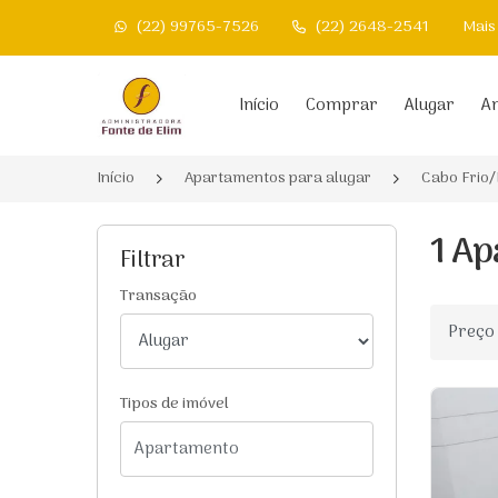
(22) 99765-7526
(22) 2648-2541
Mais
Página inicial
Início
Comprar
Alugar
An
Início
Apartamentos para alugar
Cabo Frio/
1 Ap
Filtrar
Transação
Ordenar
Tipos de imóvel