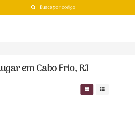
ugar em Cabo Frio, RJ
Mostrar resultados e
Mostrar resulta