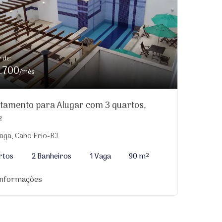
r de:
.700
/mês
tamento para Alugar com 3 quartos,
²
aga, Cabo Frio-RJ
rtos
2 Banheiros
1 Vaga
90 m²
informações