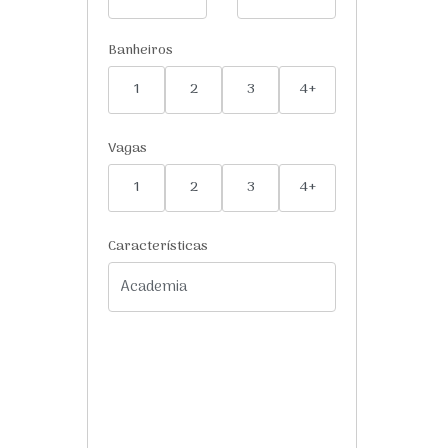
Banheiros
1
2
3
4+
Vagas
1
2
3
4+
Características