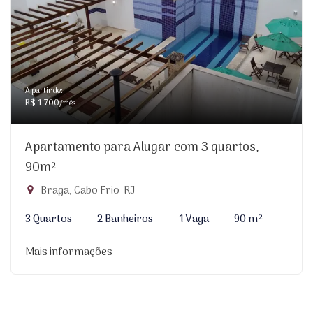
A partir de:
R$ 1.700
/mês
Apartamento para Alugar com 3 quartos,
90m²
Braga, Cabo Frio-RJ
3 Quartos
2 Banheiros
1 Vaga
90 m²
Mais informações