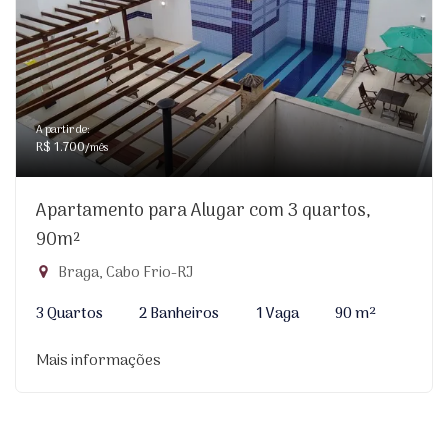
A partir de:
R$ 1.700
/mês
Apartamento para Alugar com 3 quartos,
90m²
Braga, Cabo Frio-RJ
3 Quartos
2 Banheiros
1 Vaga
90 m²
Mais informações