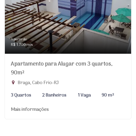
A partir de:
R$ 1.700
/mês
Apartamento para Alugar com 3 quartos,
90m²
Braga, Cabo Frio-RJ
3 Quartos
2 Banheiros
1 Vaga
90 m²
Mais informações