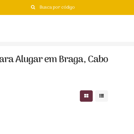
ara Alugar em Braga, Cabo
Mostrar resultados e
Mostrar resulta