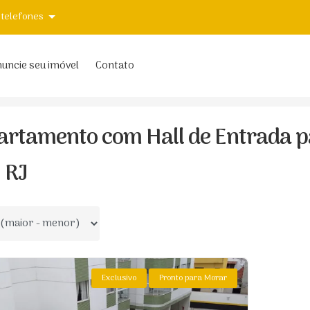
 telefones
uncie seu imóvel
Contato
RJ
Braga
Com Hall de Entrada
artamento com Hall de Entrada p
, RJ
 por
Exclusivo
Pronto para Morar