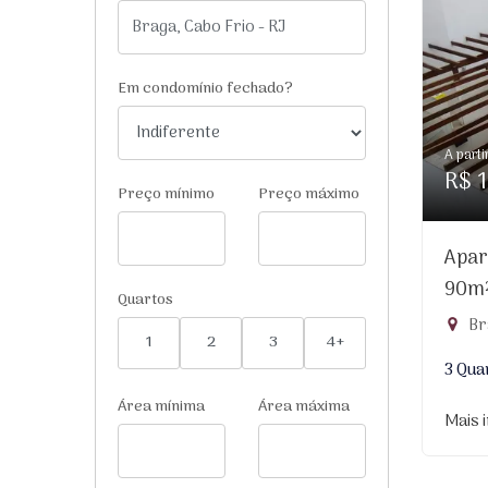
Em condomínio fechado?
A parti
R$ 1
Preço mínimo
Preço máximo
Apar
90m
Quartos
Br
1
2
3
4+
3 Qua
Área mínima
Área máxima
Mais 