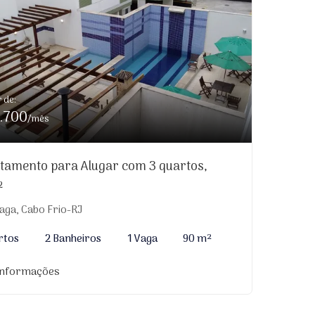
r de:
.700
/mês
tamento para Alugar com 3 quartos,
²
aga, Cabo Frio-RJ
rtos
2 Banheiros
1 Vaga
90 m²
informações