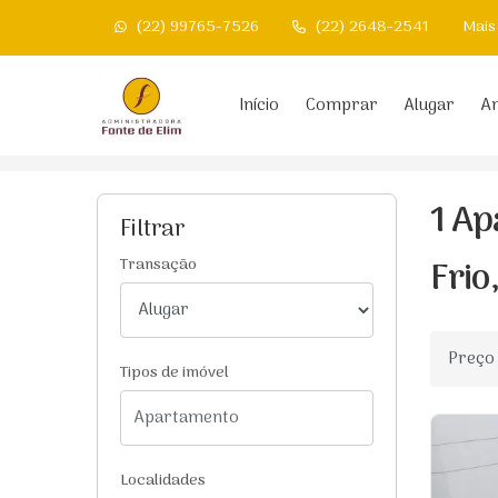
(22) 99765-7526
(22) 2648-2541
Mais
Página inicial
Início
Comprar
Alugar
An
Início
Apartamentos para alugar
Cabo Frio/
1 Ap
Filtrar
Frio
Transação
Ordenar
Tipos de imóvel
Localidades